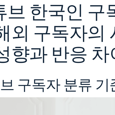
튜브 한국인 구
국
인
구
독
자
해외 구독자의 
와
해
외
구
성향과 반응 차
독
자
차
이
브 구독자 분류 기