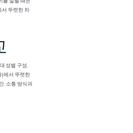
이를 살필 때는
에서 뚜렷한 차
교
·성별 구성,
유)에서 뚜렷한
간, 소통 방식과