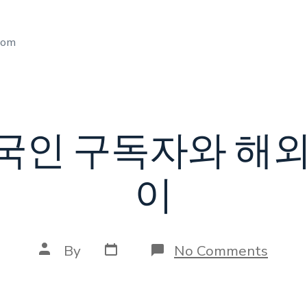
com
국인 구독자와 해외
이
Post
Post
on
By
No Comments
date
author
유
튜
브
한