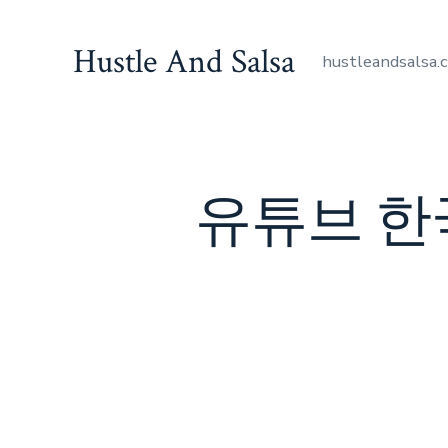
Skip
to
Hustle And Salsa
hustleandsalsa.
content
유튜브 한