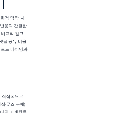
이
화적 맥락, 자
 반응과 간결한
후 비교적 길고
댓글·공유 비율
 업로드 타이밍과
서 직접적으로
십·굿즈 구매)
 타깃 마케팅을