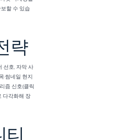
보할 수 있습
전략
 선호, 자막 사
목·썸네일 현지
고리즘 신호(클릭
로 다각화해 장
니티