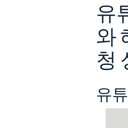
유
와 
청 
유튜