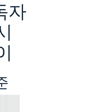
독자
시
이
준