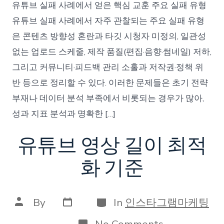
유튜브 실패 사례에서 얻은 핵심 교훈 주요 실패 유형
실
패
유튜브 실패 사례에서 자주 관찰되는 주요 실패 유형
사
은 콘텐츠 방향성 혼란과 타깃 시청자 미정의, 일관성
례
에
없는 업로드 스케줄, 제작 품질(편집·음향·썸네일) 저하,
서
그리고 커뮤니티·피드백 관리 소홀과 저작권·정책 위
배
우
반 등으로 정리할 수 있다. 이러한 문제들은 초기 전략
는
부재나 데이터 분석 부족에서 비롯되는 경우가 많아,
점
성과 지표 분석과 명확한 […]
유튜브 영상 길이 최적
화 기준
Post
Categories
Post
By
In
인스타그램마케팅
date
author
on