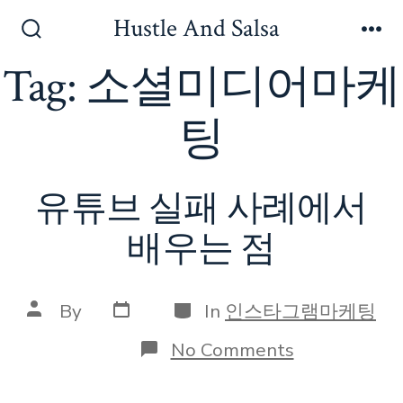
Skip
Hustle And Salsa
to
Search
Me
Toggle
Tag:
소셜미디어마케
content
팅
유튜브 실패 사례에서
배우는 점
Post
Categories
Post
By
In
인스타그램마케팅
date
author
on
No Comments
유
튜
브