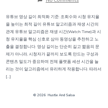
No Comments
유
튜
브
유튜브 영상 길이 최적화 기준: 조회수와 시청 유지율
영
상
을 높이는 최적 길이 유튜브 알고리즘과 재생 시간의
길
관계 유튜브 알고리즘은 재생 시간(Watch Time)과 시
이
최
청 유지율을 핵심 신호로 삼아 동영상을 추천하고 노
적
출을 결정합니다. 영상 길이는 단순히 길고 짧음의 문
화
기
제가 아니라, 시청자가 끝까지 보도록 만드는 구성과
준
콘텐츠 밀도가 중요하며 전체 플랫폼 세션 시간을 늘
리는 것이 알고리즘에서 유리하게 작용합니다. 따라서
[…]
© 2026
Hustle And Salsa