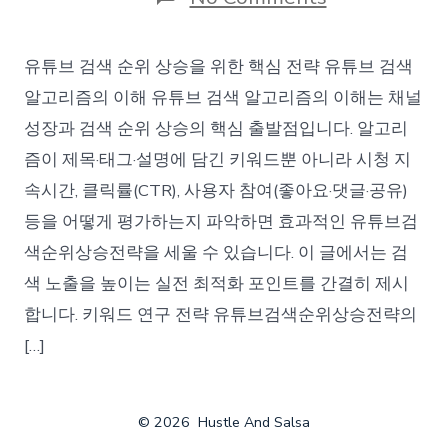
유
튜
브
유튜브 검색 순위 상승을 위한 핵심 전략 유튜브 검색
검
색
알고리즘의 이해 유튜브 검색 알고리즘의 이해는 채널
순
성장과 검색 순위 상승의 핵심 출발점입니다. 알고리
위
상
즘이 제목·태그·설명에 담긴 키워드뿐 아니라 시청 지
승
속시간, 클릭률(CTR), 사용자 참여(좋아요·댓글·공유)
전
략
등을 어떻게 평가하는지 파악하면 효과적인 유튜브검
색순위상승전략을 세울 수 있습니다. 이 글에서는 검
색 노출을 높이는 실전 최적화 포인트를 간결히 제시
합니다. 키워드 연구 전략 유튜브검색순위상승전략의
[…]
© 2026
Hustle And Salsa