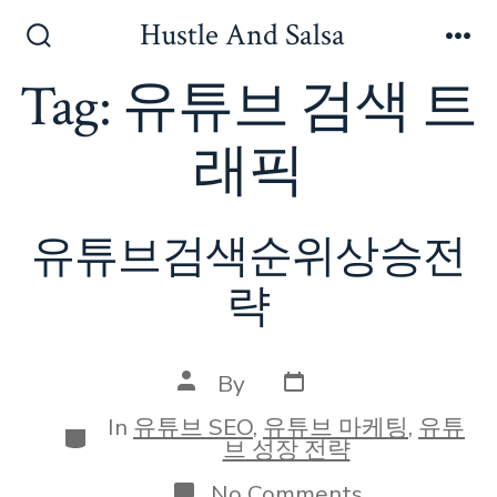
Skip
Hustle And Salsa
to
Search
Me
Toggle
Tag:
유튜브 검색 트
content
래픽
유튜브검색순위상승전
략
Post
Post
By
date
author
In
유튜브 SEO
,
유튜브 마케팅
,
유튜
Categories
브 성장 전략
on
No Comments